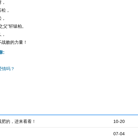
树，
客松，
松，
之父”轩辕柏。
久，
不战败的力量！
章:
爱情吗？
减肥的，进来看看！
10-20
07-04