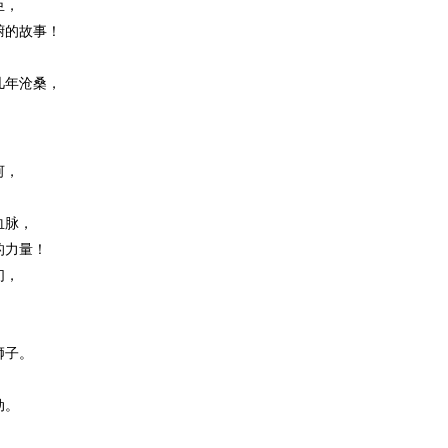
臣，
腑的故事！
几年沧桑，
河，
血脉，
的力量！
们，
狮子。
动。