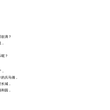
涎欲滴？
悦，
，
乐呢？
产，
年的兵马俑，
里长城，
颐和园，